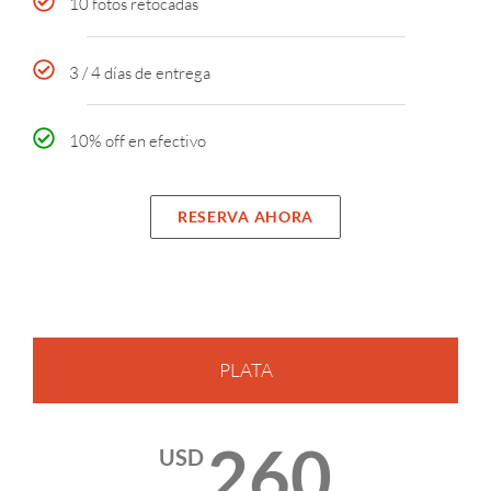
10 fotos retocadas
3 / 4 días de entrega
10% off en efectivo
RESERVA AHORA
PLATA
260
USD