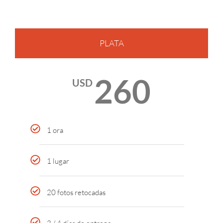
PLATA
260
USD
1 ora
1 lugar
20 fotos retocadas