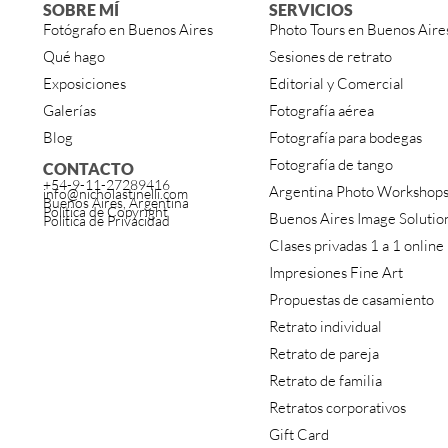
SOBRE MÍ
SERVICIOS
Fotógrafo en Buenos Aires
Photo Tours en Buenos Aire
Qué hago
Sesiones de retrato
Exposiciones
Editorial y Comercial
Galerías
Fotografía aérea
Blog
Fotografía para bodegas
Fotografía de tango
CONTACTO
+54-9-11-27289416
Argentina Photo Workshop
info@nicholastinelli.com
Buenos Aires, Argentina
Política de Copyright
Buenos Aires Image Solutio
Política de Privacidad
Clases privadas 1 a 1 online
Impresiones Fine Art
Propuestas de casamiento
Retrato individual
Retrato de pareja
Retrato de familia
Retratos corporativos
Gift Card