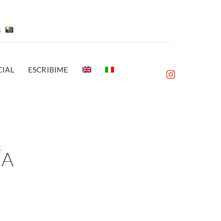
es
IAL
ESCRIBIME
ÍA