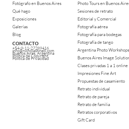
Fotógrafo en Buenos Aires
Photo Tours en Buenos Aire
Qué hago
Sesiones de retrato
Exposiciones
Editorial y Comercial
Galerías
Fotografía aérea
Blog
Fotografía para bodegas
Fotografía de tango
CONTACTO
+54-9-11-27289416
Argentina Photo Workshop
info@nicholastinelli.com
Buenos Aires, Argentina
Política de Copyright
Buenos Aires Image Solutio
Política de Privacidad
Clases privadas 1 a 1 online
Impresiones Fine Art
Propuestas de casamiento
Retrato individual
Retrato de pareja
Retrato de familia
Retratos corporativos
Gift Card