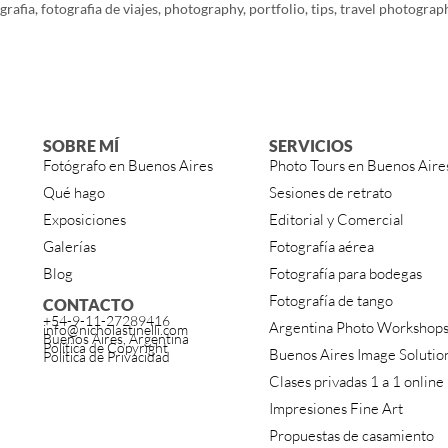
grafia
,
fotografia de viajes
,
photography
,
portfolio
,
tips
,
travel photograp
SOBRE MÍ
SERVICIOS
Fotógrafo en Buenos Aires
Photo Tours en Buenos Aire
Qué hago
Sesiones de retrato
Exposiciones
Editorial y Comercial
Galerías
Fotografía aérea
Blog
Fotografía para bodegas
Fotografía de tango
CONTACTO
+54-9-11-27289416
Argentina Photo Workshop
info@nicholastinelli.com
Buenos Aires, Argentina
Política de Copyright
Buenos Aires Image Solutio
Política de Privacidad
Clases privadas 1 a 1 online
Impresiones Fine Art
Propuestas de casamiento