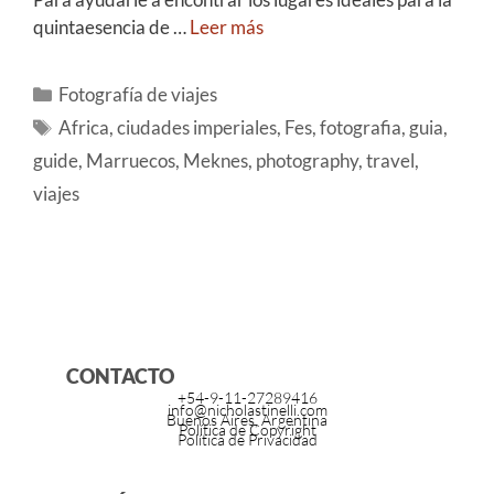
quintaesencia de …
Leer más
Fotografía de viajes
Africa
,
ciudades imperiales
,
Fes
,
fotografia
,
guia
,
guide
,
Marruecos
,
Meknes
,
photography
,
travel
,
viajes
CONTACTO
+54-9-11-27289416
info@nicholastinelli.com
Buenos Aires, Argentina
Política de Copyright
Política de Privacidad