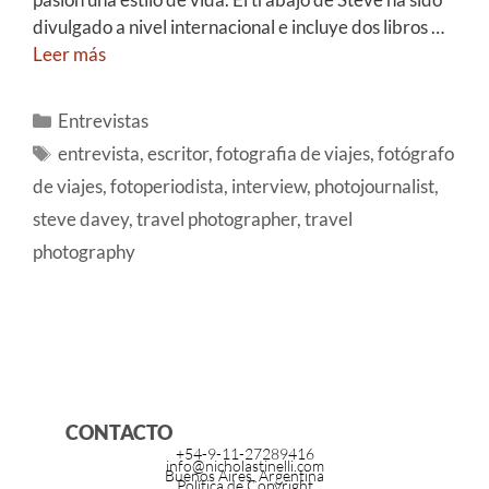
divulgado a nivel internacional e incluye dos libros …
Leer más
Entrevistas
entrevista
,
escritor
,
fotografia de viajes
,
fotógrafo
de viajes
,
fotoperiodista
,
interview
,
photojournalist
,
steve davey
,
travel photographer
,
travel
photography
CONTACTO
+54-9-11-27289416
info@nicholastinelli.com
Buenos Aires, Argentina
Política de Copyright