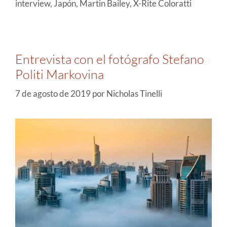
interview
,
Japón
,
Martin Bailey
,
X-Rite Coloratti
Entrevista con el fotógrafo Stefano
Politi Markovina
7 de agosto de 2019
por
Nicholas Tinelli