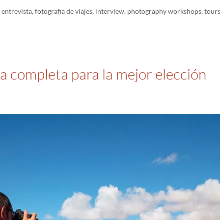
,
entrevista
,
fotografia de viajes
,
interview
,
photography workshops
,
tour
ía completa para la mejor elección