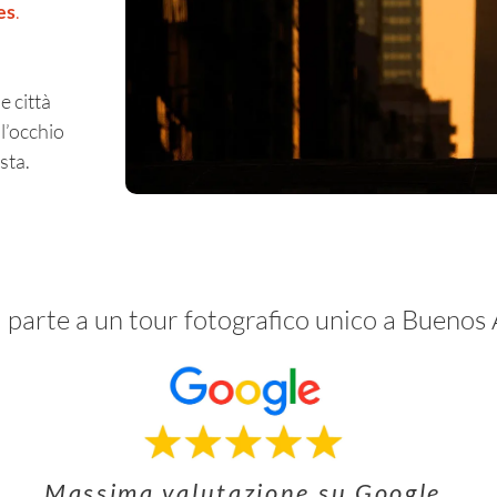
es
.
le città
l’occhio
sta.
 parte a un tour fotografico unico a Buenos 
Massima valutazione su Google