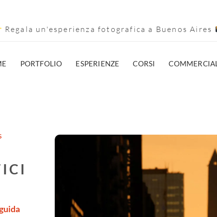
Regala un'esperienza fotografica a Buenos Aires
ME
PORTFOLIO
ESPERIENZE
CORSI
COMMERCIA
s
ICI
guida