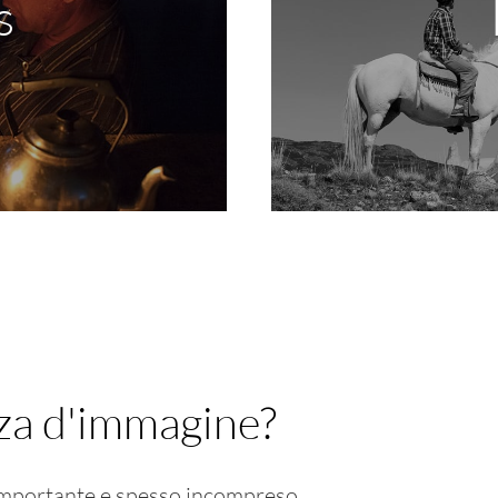
s
ne argentina
Una selezione c
nza d'immagine?
importante e spesso incompreso