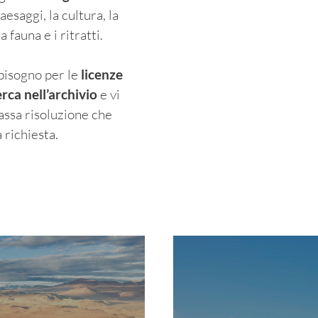
aesaggi, la cultura, la
 fauna e i ritratti.
 bisogno per le
licenze
erca nell’archivio
e vi
assa risoluzione che
 richiesta.