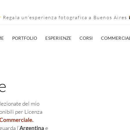
Regala un'esperienza fotografica a Buenos Aires
ME
PORTFOLIO
ESPERIENZE
CORSI
COMMERCIA
e
elezionate del mio
onibili per Licenza
e Commerciale
.
guarda l’
Argentina
e