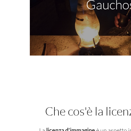
Gaucho
Anime selvagge della tradizio
Che cos'è la lice
La
licenza d’immagine
è un aspetto 