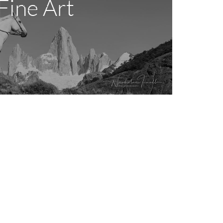
Fine Art
urata di immagini in bianco e nero