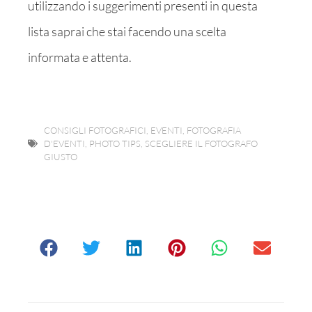
utilizzando i suggerimenti presenti in questa
lista saprai che stai facendo una scelta
informata e attenta.
CONSIGLI FOTOGRAFICI
,
EVENTI
,
FOTOGRAFIA
D'EVENTI
,
PHOTO TIPS
,
SCEGLIERE IL FOTOGRAFO
GIUSTO