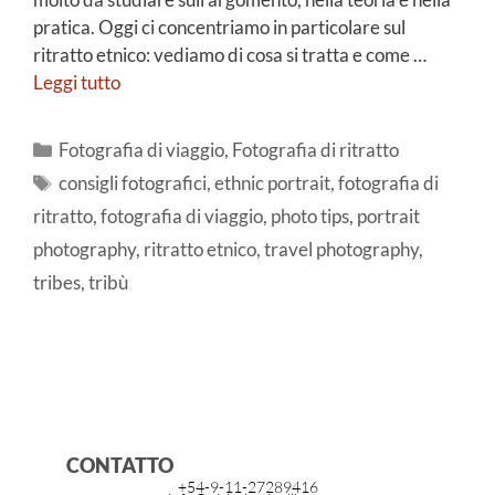
pratica. Oggi ci concentriamo in particolare sul
ritratto etnico: vediamo di cosa si tratta e come …
Leggi tutto
Fotografia di viaggio
,
Fotografia di ritratto
consigli fotografici
,
ethnic portrait
,
fotografia di
ritratto
,
fotografia di viaggio
,
photo tips
,
portrait
photography
,
ritratto etnico
,
travel photography
,
tribes
,
tribù
CONTATTO
+54-9-11-27289416