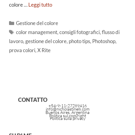
colore …
Leggi tutto
Gestione del colore
color management
,
consigli fotografici
,
flusso di
lavoro
,
gestione del colore
,
photo tips
,
Photoshop
,
prova colori
,
X Rite
CONTATTO
+54-9-11-27289416
info@nicholastinelli.com
Buenos Aires, Argentina
Politica sul copyright
Politica sulla privacy