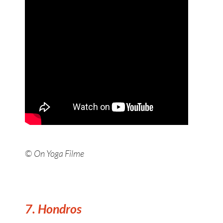
©
On Yoga Filme
7. Hondros