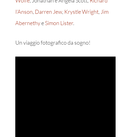
Wolfe
, Jonathan e Angela Scott,
Richard
I’Anson
,
Darren Jew
,
Krystle Wright
,
Jim
Abernethy
e
Simon Lister
.
Un viaggio fotografico da sogno!