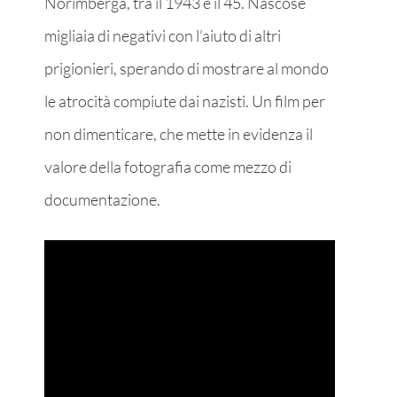
Norimberga, tra il 1943 e il 45. Nascose
migliaia di negativi con l’aiuto di altri
prigionieri, sperando di mostrare al mondo
le atrocità compiute dai nazisti. Un film per
non dimenticare, che mette in evidenza il
valore della fotografia come mezzo di
documentazione.