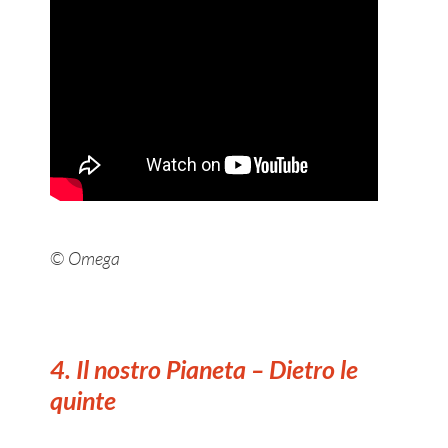
©
Omega
4. Il nostro Pianeta – Dietro le
quinte