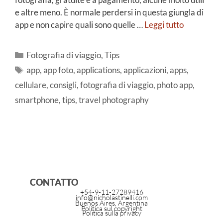
e altre meno. È normale perdersi in questa giungla di
app e non capire quali sono quelle …
Leggi tutto
Fotografia di viaggio
,
Tips
app
,
app foto
,
applications
,
applicazioni
,
apps
,
cellulare
,
consigli
,
fotografia di viaggio
,
photo app
,
smartphone
,
tips
,
travel photography
CONTATTO
+54-9-11-27289416
info@nicholastinelli.com
Buenos Aires, Argentina
Politica sul copyright
Politica sulla privacy