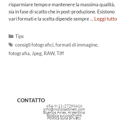
risparmiare tempo e mantenere la massima qualità,
sia in fase di scatto che in post-produzione. Esistono
vari formati e la scelta dipende sempre …
Leggi tutto
Tips
consigli fotografici
,
formati di immagine
,
fotografia
,
Jpeg
,
RAW
,
Tiff
CONTATTO
+54-9-11-27289416
info@nicholastinelli.com
Buenos Aires, Argentina
Politica sul copyright
Politica sulla privacy