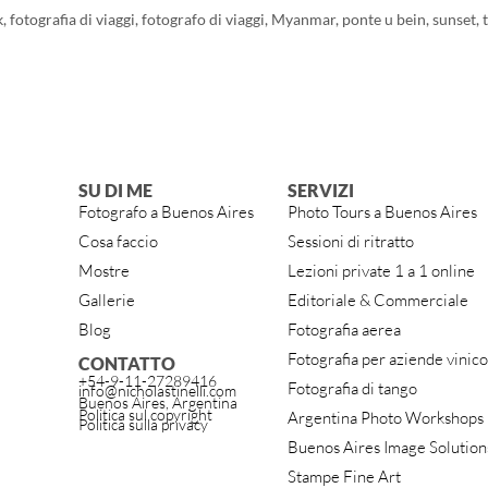
k
,
fotografia di viaggi
,
fotografo di viaggi
,
Myanmar
,
ponte u bein
,
sunset
,
SU DI ME
SERVIZI
Fotografo a Buenos Aires
Photo Tours a Buenos Aires
Cosa faccio
Sessioni di ritratto
Mostre
Lezioni private 1 a 1 online
Gallerie
Editoriale & Commerciale
Blog
Fotografia aerea
Fotografia per aziende vinico
CONTATTO
+54-9-11-27289416
Fotografia di tango
info@nicholastinelli.com
Buenos Aires, Argentina
Politica sul copyright
Argentina Photo Workshops
Politica sulla privacy
Buenos Aires Image Solution
Stampe Fine Art